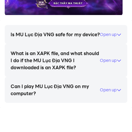
Online Webzen mà còn mang đến những cải tiến đột
phá vượt thời đại, nâng tầm trải nghiệm cho các
Mutizen và cộng đồng yêu thích MMORPG trên mobile.
SỐNG LẠI HỒI ỨC MU – ĐỊA DANH, HỆ PHÁI, HOẠT
Is MU Lục Địa VNG safe for my device?
Open up
ĐỘNG KINH ĐIỂN
Bước chân vào MU Lục Địa VNG, người chơi sẽ ngay
What is an XAPK file, and what should
lập tức nhận ra những địa danh huyền thoại như
I do if the MU Lục Địa VNG I
Open up
Lorencia, Noria, Devias, Atlans, cùng với các NPC quen
downloaded is an XAPK file?
thuộc như bà chủ Liya và máy ghép đồ Goblin xanh,
tạo cảm giác thân thuộc và khơi gợi lại những kỷ niệm
Can I play MU Lục Địa VNG on my
đẹp của tuổi thơ 1 thời đam mê MU Online Webzen.
Open up
computer?
Đặc biệt, trò chơi mang đến hệ phái kinh điển gồm
Dark Knight, Dark Wizard, Fairy Elf với hệ thống chiêu
thức đặc trưng và 8 slot kỹ năng cho phép người chơi
tùy biến chiến thuật, sáng tạo phong cách chơi riêng.