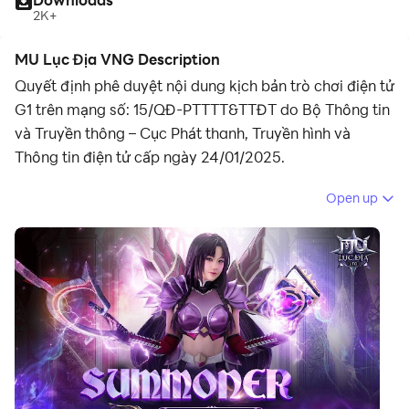
2K+
MU Lục Địa VNG Description
Quyết định phê duyệt nội dung kịch bản trò chơi điện tử
G1 trên mạng số: 15/QĐ-PTTTT&TTĐT do Bộ Thông tin
và Truyền thông – Cục Phát thanh, Truyền hình và
Thông tin điện tử cấp ngày 24/01/2025.
Open up
MU LỤC ĐỊA VNG – HỒI SINH HUYỀN THOẠI MU
ONLINE WEBZEN
MU Lục Địa VNG – Tái Hiện Nguyên Bản, Kỷ Nguyên
Lục Địa Mới là tựa game thuộc bản quyền của nhà sản
xuất Hàn Quốc Webzen - cha đẻ của dòng game kinh
điển MU Online và được ra mắt chính thức tại Việt Nam
bởi nhà phát hành VNG.
Trò chơi không chỉ kế thừa toàn bộ tinh hoa của MU