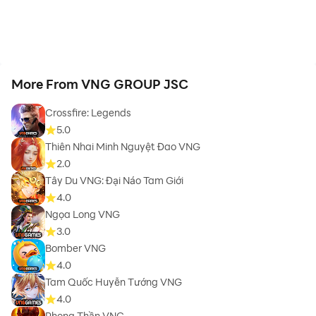
More From VNG GROUP JSC
Crossfire: Legends
5.0
Thiên Nhai Minh Nguyệt Đao VNG
2.0
Tây Du VNG: Đại Náo Tam Giới
4.0
Ngọa Long VNG
3.0
Bomber VNG
4.0
Tam Quốc Huyễn Tướng VNG
4.0
Phong Thần VNG