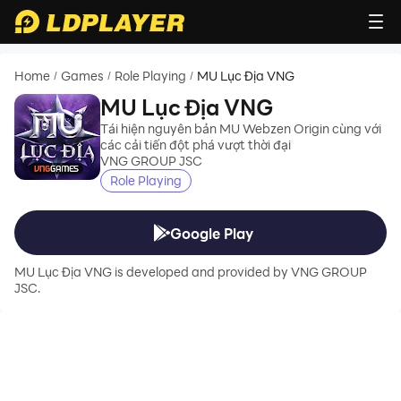
Home
Games
Role Playing
MU Lục Địa VNG
/
/
/
MU Lục Địa VNG
Tái hiện nguyên bản MU Webzen Origin cùng với
các cải tiến đột phá vượt thời đại
VNG GROUP JSC
Role Playing
Google Play
MU Lục Địa VNG is developed and provided by VNG GROUP
JSC.