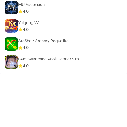
tính năng mạnh hóa, bổ sung những bộ thời trang mới
MU Ascension
lạ, thú cưỡi và tinh linh độc đáo vượt thời đại, giúp
4.0
người chơi nâng cao sức mạnh và cá nhân hóa nhân vật
Yulgang W
theo phong cách riêng.
4.0
MU LỤC ĐỊA VNG – HÀNH TRÌNH TRỞ VỀ TUỔI THƠ!
ArcShot: Archery Roguelike
Cùng nhau chinh phục Lục Địa MU huyền thoại và viết
4.0
tiếp tinh thần Mutizen bất diệt! Các Dũng Sĩ, đã sẵn
I Am Swimming Pool Cleaner Sim
sàng chưa?
4.0