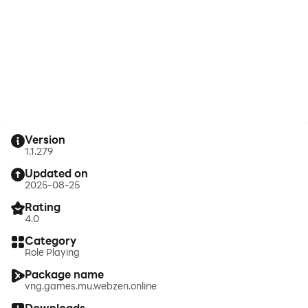
Version
1.1.279
Updated on
2025-08-25
Rating
4.0
Category
Role Playing
Package name
vng.games.mu.webzen.online
Downloads